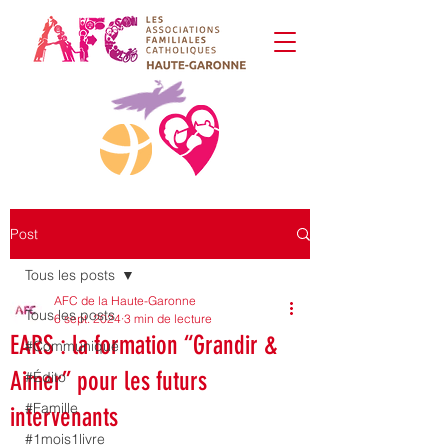
Post
Tous les posts
AFC de la Haute-Garonne
Tous les posts
6 sept. 2024
3 min de lecture
EARS : la formation “Grandir &
#Communiqué
Aimer” pour les futurs
#Édito
#Famille
intervenants
#1mois1livre