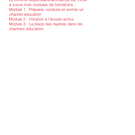
à suivre trois modules de formations :
Module 1 : Préparer, conduire et animer un
chantier-éducation
Module 2 : Initiation à l’écoute active
Module 3 : La place des repères dans les
chantiers éducation.
La Fédération AFC 31 est prête à organiser
et financer des formations pour les nouvelles
responsables et animatrices....nous restons
à votre disposition pour toute question ou
pour vous aider à démarrer.
Ludivine BOURGEOIS, référente
départementale
07 81 94 80 10
ludietfab@gmail.com
Béatrice de Ferluc, déléguée
06 86 55 54 94
hbdeferluc@orange.fr