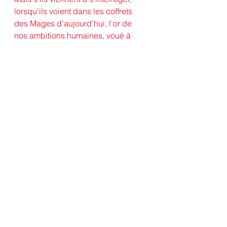
lorsqu'ils voient dans les coffrets 
des Mages d'aujourd'hui, l'or de 
nos ambitions humaines, voué à 
disparaître, l'encens de la prière, 
qui a déserté l'autel de notre cœur, 
la myrrhe de la Miséricorde divine, 
qui a disparu du regard humain qui 
se pose sur le pécheur, qu'elle 
réponse serons-nous 
capables 
de donner ? 
Et ils s'interrogent, le jour où ce 
qu'ils voient, s'accorde mal avec les 
vérités éternelles, et en tout premier 
lieu que Dieu nous aime, selon la 
parole de Paul, qui leur donnera la 
certitude  que "ni la mort ni la vie, ni 
les anges ni les Principautés 