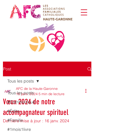
Post
Tous les posts
AFC de la Haute-Garonne
Tous les posts
16 janv. 2024
5 min de lecture
Vœux 2024 de notre
#Communiqué
accompagnateur spirituel
#Édito
#Famille
Dernière mise à jour :
16 janv. 2024
#1mois1livre