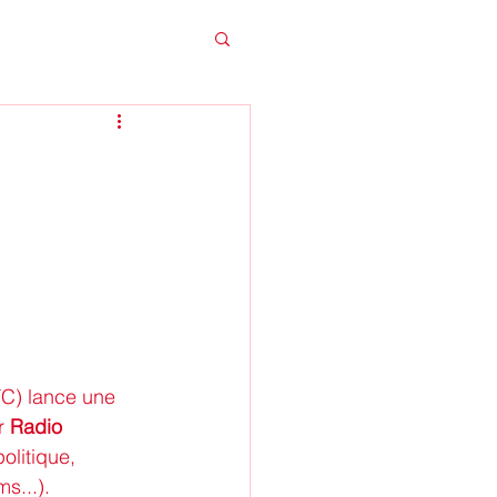
C) lance une 
r 
Radio 
olitique, 
s...).